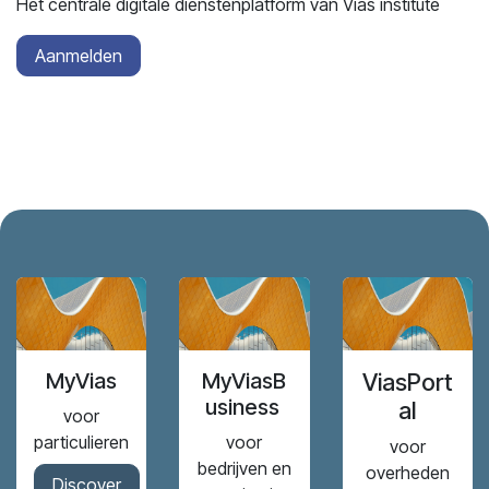
Het centrale digitale dienstenplatform van Vias institute
Aanmelden
MyVias
MyViasB
ViasPort
usiness
al
voor
particulieren
voor
voor
bedrijven en
overheden
Discover